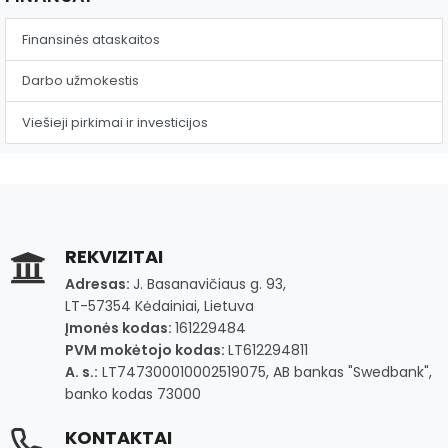
Finansinės ataskaitos
Darbo užmokestis
Viešieji pirkimai ir investicijos
REKVIZITAI
Adresas:
J. Basanavičiaus g. 93,
LT-57354 Kėdainiai, Lietuva
Įmonės kodas:
161229484
PVM mokėtojo kodas:
LT612294811
A. s.:
LT747300010002519075, AB bankas "Swedbank",
banko kodas 73000
KONTAKTAI