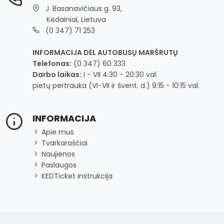
J. Basanavičiaus g. 93,
Kėdainiai, Lietuva
(0 347) 71 253
INFORMACIJA DĖL AUTOBUSŲ MARŠRUTŲ
Telefonas:
(0 347) 60 333
Darbo laikas:
I − VII 4:30 − 20:30 val.
pietų pertrauka (VI−VII ir švent. d.) 9:15 − 10:15 val.
INFORMACIJA
Apie mus
Tvarkaraščiai
Naujienos
Paslaugos
KEDTicket instrukcija