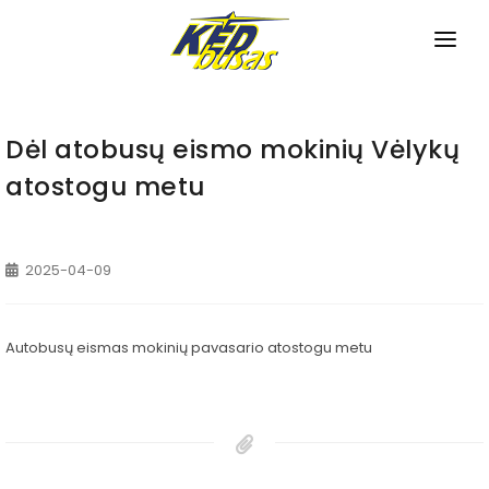
PRADINIS
APIE MUS
Dėl atobusų eismo mokinių Vėlykų
atostogu metu
TVARKARAŠČIAI
Miesto maršrutai
NAUJIENOS
2025-04-09
Priemiesčio maršrutai
PASLAUGOS
Tarpmiestiniai maršrutai
Bilietų pardavimas
KONTAKTAI
Autobusų eismas mokinių pavasario atostogu metu
Pagalba neįgaliesiems
Bagažo saugojimas
Autobusų nuoma