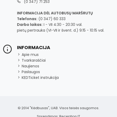
(0 347) 71 253
INFORMACIJA DĖL AUTOBUSŲ MARŠRUTŲ
Telefonas:
(0 347) 60 333
Darbo laikas:
I − VII 4:30 − 20:30 val.
pietų pertrauka (VI−VII ir švent. d.) 9:15 − 10:15 val.
INFORMACIJA
Apie mus
Tvarkaraščiai
Naujienos
Paslaugos
KEDTicket instrukcija
© 2014 "Kėdbusas", UAB. Visos teisės saugomos.
Sprendimas:
Reception IT