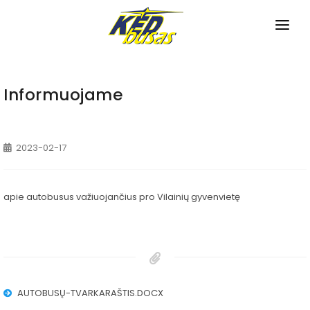
PRADINIS
APIE MUS
Informuojame
TVARKARAŠČIAI
2023-02-17
Miesto maršrutai
NAUJIENOS
Priemiesčio maršrutai
PASLAUGOS
apie autobusus važiuojančius pro Vilainių gyvenvietę
Tarpmiestiniai maršrutai
Bilietų pardavimas
KONTAKTAI
Pagalba neįgaliesiems
Bagažo saugojimas
AUTOBUSŲ-TVARKARAŠTIS.DOCX
Autobusų nuoma