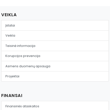
Reklama ant autobusų
VEIKLA
Aikštelės nuoma
Įstatai
Veikla
Teisinė informacija
Korupcijos prevencija
Asmens duomenų apsauga
Projektai
FINANSAI
Finansinės ataskaitos