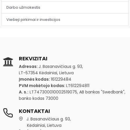
Darbo užmokestis
Viešieji pirkimai ir investicijos
REKVIZITAI
Adresas:
J. Basanavičiaus g. 93,
LT-57354 Kėdainiai, Lietuva
Įmonės kodas:
161229484
PVM mokėtojo kodas:
LT612294811
A. s.:
LT747300010002519075, AB bankas "Swedbank",
banko kodas 73000
KONTAKTAI
J. Basanavičiaus g. 93,
Kėdainiai, Lietuva