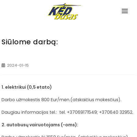
PRADINIS
APIE MUS
Siūlome darbą:
TVARKARAŠČIAI
2024-01-15
Miesto maršrutai
NAUJIENOS
Priemiesčio maršrutai
PASLAUGOS
1. elektrikui (0,5 etato)
Tarpmiestiniai maršrutai
Bilietų pardavimas
KONTAKTAI
D
arbo užmokestis 800 Eur/mėn.(atskaičius mokesčius).
Pagalba neįgaliesiems
Daugiau informacijos tel.: tel. +37069171549; +370640 32952.
Bagažo saugojimas
2. autobusų vairuotojams (-oms):
Autobusų nuoma