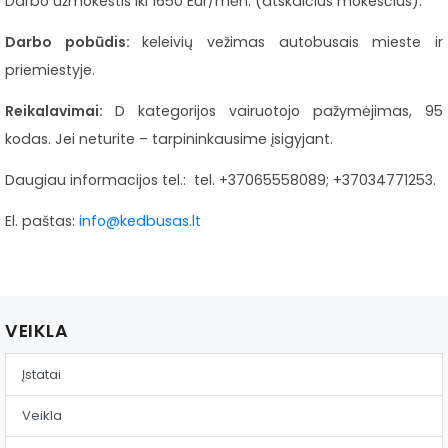
Darbo užmokestis iki 1650 Eur/mėn. (atskaičius mokesčius).
Reklama ant autobusų
Darbo pobūdis:
keleivių vežimas autobusais mieste ir
Aikštelės nuoma
priemiestyje.
Reikalavimai:
D kategorijos vairuotojo pažymėjimas, 95
kodas. Jei neturite – tarpininkausime įsigyjant.
Daugiau informacijos tel.: tel. +37065558089; +37034771253.
El. paštas:
info@kedbusas.lt
VEIKLA
Įstatai
Veikla