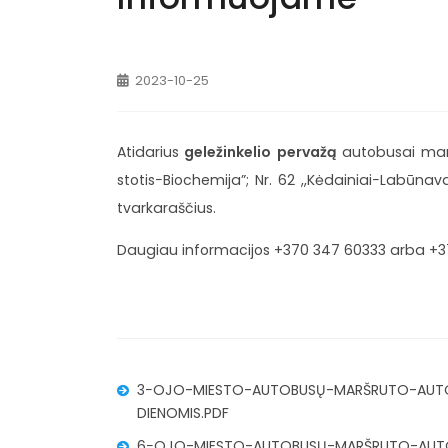
2023-10-25
Atidarius
geležinkelio pervažą
autobusai maršr
stotis−Biochemija”; Nr. 62 ,,Kėdainiai−Labūnava
tvarkaraščius.
Daugiau informacijos +370 347 60333 arba +3
3−OJO-MIESTO-AUTOBUSŲ-MARŠRUTO-AUTOBU
DIENOMIS.PDF
6−OJO-MIESTO-AUTOBUSŲ-MARŠRUTO-AUTO