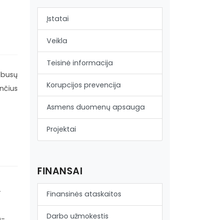
Įstatai
Veikla
Teisinė informacija
tobusų
Korupcijos prevencija
ančius
Asmens duomenų apsauga
Projektai
FINANSAI
-
Finansinės ataskaitos
Darbo užmokestis
O-