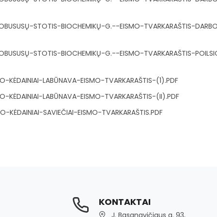
BUSUSŲ-STOTIS−BIOCHEMIKŲ-G.--EISMO-TVARKARAŠTIS-DARB
USUSŲ-STOTIS−BIOCHEMIKŲ-G.--EISMO-TVARKARAŠTIS-POILSI
-KĖDAINIAI−LABŪNAVA-EISMO-TVARKARAŠTIS-(1).PDF
-KĖDAINIAI−LABŪNAVA-EISMO-TVARKARAŠTIS-(II).PDF
-KĖDAINIAI−SAVIEČIAI-EISMO-TVARKARAŠTIS.PDF
KONTAKTAI
J. Basanavičiaus g. 93,