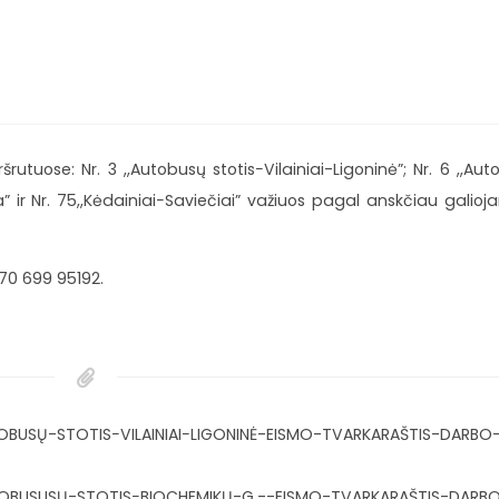
utuose: Nr. 3 ,,Autobusų stotis−Vilainiai-Ligoninė”; Nr. 6 ,,Au
” ir Nr. 75,,Kėdainiai−Saviečiai” važiuos pagal anskčiau galioj
70 699 95192.
SŲ-STOTIS−VILAINIAI−LIGONINĖ-EISMO-TVARKARAŠTIS-DARBO
BUSUSŲ-STOTIS−BIOCHEMIKŲ-G.--EISMO-TVARKARAŠTIS-DARB