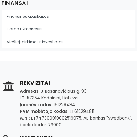
FINANSAI
Finansinės ataskaitos
Darbo užmokestis
Viešieji pirkimai ir investicijos
REKVIZITAI
Adresas:
J. Basanavičiaus g. 93,
LT-57354 Kėdainiai, Lietuva
Įmonės kodas:
161229484
PVM mokėtojo kodas:
LT612294811
A. s.:
LT747300010002519075, AB bankas "Swedbank",
banko kodas 73000