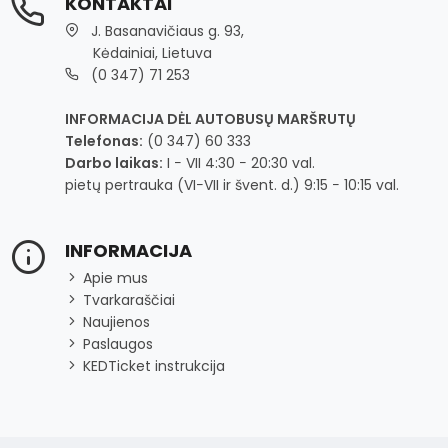
KONTAKTAI
J. Basanavičiaus g. 93,
Kėdainiai, Lietuva
(0 347) 71 253
INFORMACIJA DĖL AUTOBUSŲ MARŠRUTŲ
Telefonas:
(0 347) 60 333
Darbo laikas:
I − VII 4:30 − 20:30 val.
pietų pertrauka (VI−VII ir švent. d.) 9:15 − 10:15 val.
INFORMACIJA
Apie mus
Tvarkaraščiai
Naujienos
Paslaugos
KEDTicket instrukcija