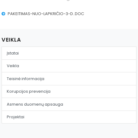
Reklama ant autobusų
PAKEITIMAS-NUO-LAPKRIČIO-3-D..DOC
Aikštelės nuoma
VEIKLA
Įstatai
Veikla
Teisinė informacija
Korupcijos prevencija
Asmens duomenų apsauga
Projektai