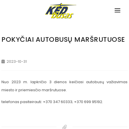
PRADINIS
APIE MUS
POKYČIAI AUTOBUSŲ MARŠRUTUOSE
TVARKARAŠČIAI
2023-10-31
Miesto maršrutai
NAUJIENOS
Priemiesčio maršrutai
PASLAUGOS
Nuo 2023 m. lapkričio 3 dienos keičiasi autobusų važiavimas
Tarpmiestiniai maršrutai
Bilietų pardavimas
KONTAKTAI
miesto ir priemiesčio maršrutuose.
Pagalba neįgaliesiems
telefonas pasiteirauti: +370 347 60333; +370 699 95192.
Bagažo saugojimas
Autobusų nuoma