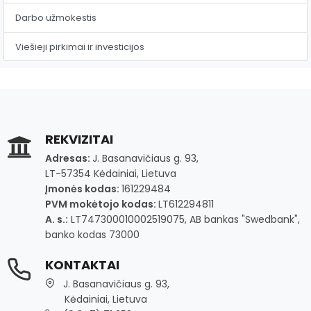
Darbo užmokestis
Viešieji pirkimai ir investicijos
REKVIZITAI
Adresas:
J. Basanavičiaus g. 93,
LT-57354 Kėdainiai, Lietuva
Įmonės kodas:
161229484
PVM mokėtojo kodas:
LT612294811
A. s.:
LT747300010002519075, AB bankas "Swedbank",
banko kodas 73000
KONTAKTAI
J. Basanavičiaus g. 93,
Kėdainiai, Lietuva