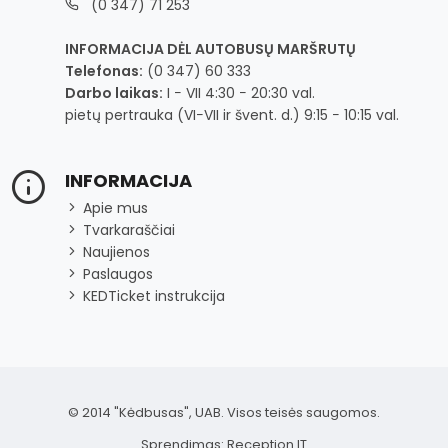
(0 347) 71 253
INFORMACIJA DĖL AUTOBUSŲ MARŠRUTŲ
Telefonas:
(0 347) 60 333
Darbo laikas:
I − VII 4:30 − 20:30 val.
pietų pertrauka (VI−VII ir švent. d.) 9:15 − 10:15 val.
INFORMACIJA
Apie mus
Tvarkaraščiai
Naujienos
Paslaugos
KEDTicket instrukcija
© 2014 "Kėdbusas", UAB. Visos teisės saugomos.
Sprendimas:
Reception IT