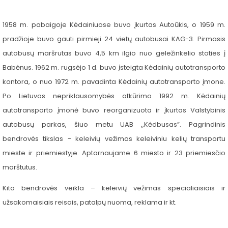
Reklama ant autobusų
1958 m. pabaigoje Kėdainiuose buvo įkurtas Autoūkis, o 1959 m.
Aikštelės nuoma
pradžioje buvo gauti pirmieji 24 vietų autobusai KAG-3. Pirmasis
autobusų maršrutas buvo 4,5 km ilgio nuo geležinkelio stoties į
Babėnus. 1962 m. rugsėjo 1 d. buvo įsteigta Kėdainių autotransporto
kontora, o nuo 1972 m. pavadinta Kėdainių autotransporto įmone.
Po Lietuvos nepriklausomybės atkūrimo 1992 m. Kėdainių
autotransporto įmonė buvo reorganizuota ir įkurtas Valstybinis
autobusų parkas, šiuo metu UAB ,,Kėdbusas”. Pagrindinis
bendrovės tikslas - keleivių vežimas keleiviniu kelių transportu
mieste ir priemiestyje. Aptarnaujame 6 miesto ir 23 priemiesčio
marštutus.
Kita bendrovės veikla – keleivių vežimas specialiaisiais ir
užsakomaisiais reisais, patalpų nuoma, reklama ir kt.