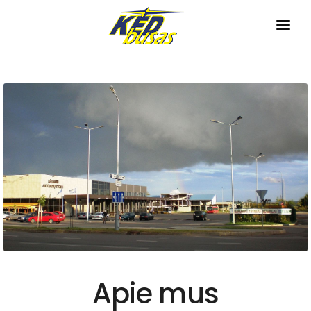
PRADINIS
APIE MUS
TVARKARAŠČIAI
Miesto maršrutai
NAUJIENOS
Priemiesčio maršrutai
PASLAUGOS
Tarpmiestiniai maršrutai
Bilietų pardavimas
KONTAKTAI
Pagalba neįgaliesiems
Bagažo saugojimas
Apie mus
Autobusų nuoma