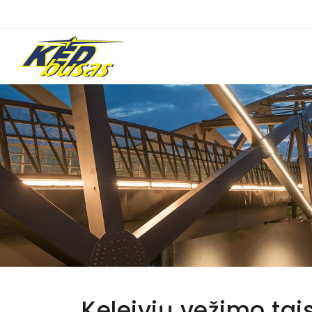
Keleivių vežimo tai