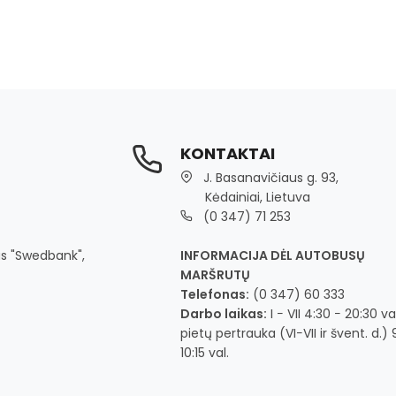
KONTAKTAI
J. Basanavičiaus g. 93,
Kėdainiai, Lietuva
(0 347) 71 253
s "Swedbank",
INFORMACIJA DĖL AUTOBUSŲ
MARŠRUTŲ
Telefonas:
(0 347) 60 333
Darbo laikas:
I − VII 4:30 − 20:30 val
pietų pertrauka (VI−VII ir švent. d.) 9
10:15 val.