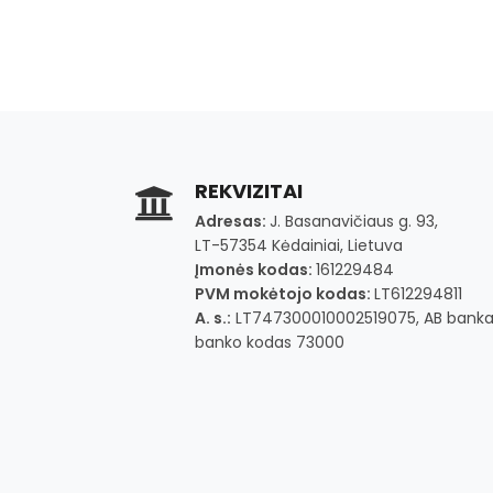
REKVIZITAI
Adresas:
J. Basanavičiaus g. 93,
LT-57354 Kėdainiai, Lietuva
Įmonės kodas:
161229484
PVM mokėtojo kodas:
LT612294811
A. s.:
LT747300010002519075, AB banka
banko kodas 73000