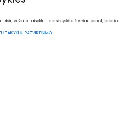
eivių vežimo taisykles, parsisiųskite žemiau esantį priedą.
TU TAISYKLIŲ PATVIRTINIMO